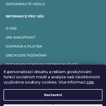
ZAPOMENUTÉ HESLO
INFORMACE PRO VÁS
O NÁS
JAK NAKUPOVAT
DOPRAVA A PLATBA
OBCHODNÍ PODMÍNKY
PODMÍNKY OCHRANY OSOBNÍCH ÚDAJŮ
K personalizaci obsahu a reklam, poskytování
VRÁCENÍ ZBOŽÍ
funkcí sociálních médií a analýze naší návštěvnosti
využíváme soubory cookies. Více informací
zde
.
REKLAMACE
Nastavení
Vytvořil Shoptet
Rádi bychom vás informovali, že od 17. 7. do 24. 7. včetně
Copyright 2026
EveryRetroGame
. Všechna práva vyhrazena.
Upravit nastavení cookies
máme z důvodu dovolené zavřeno. Všechny objednávky