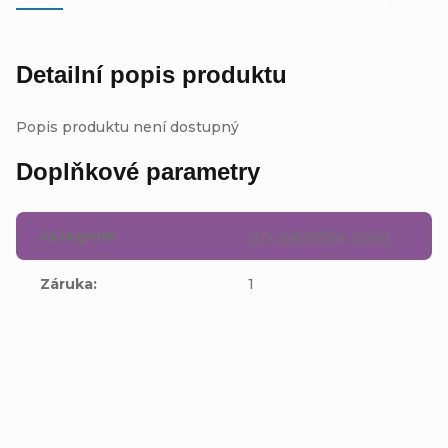
Detailní popis produktu
Popis produktu není dostupný
Doplňkové parametry
Kategorie
:
Hry GameBoy Color
Záruka
:
1
Buďte první, kdo napíše příspěvek k této položce.
Přidat komentář