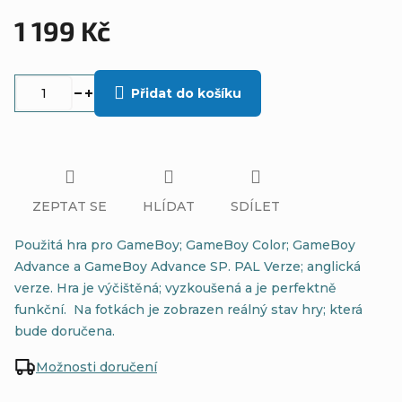
1 199 Kč
Měrná
cena:
Přidat do košíku
ZEPTAT SE
HLÍDAT
SDÍLET
Použitá hra pro GameBoy; GameBoy Color; GameBoy
Advance a GameBoy Advance SP. PAL Verze; anglická
verze. Hra je výčištěná; vyzkoušená a je perfektně
funkční. Na fotkách je zobrazen reálný stav hry; která
bude doručena.
Možnosti doručení