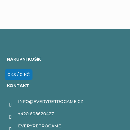
Z
á
NÁKUPNÍ KOŠÍK
p
a
0
KS /
0 KČ
t
KONTAKT
í
INFO
@
EVERYRETROGAME.CZ
+420 608620427
EVERYRETROGAME