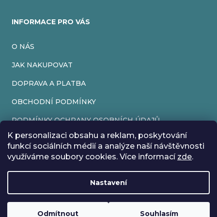
INFORMACE PRO VÁS
O NÁS
JAK NAKUPOVAT
DOPRAVA A PLATBA
OBCHODNÍ PODMÍNKY
PODMÍNKY OCHRANY OSOBNÍCH ÚDAJŮ
K personalizaci obsahu a reklam, poskytování
VRÁCENÍ ZBOŽÍ
funkcí sociálních médií a analýze naší návštěvnosti
využíváme soubory cookies. Více informací
zde
.
REKLAMACE
Nastavení
Vytvořil Shoptet
Rádi bychom vás informovali, že od 17. 7. do 24. 7. včetně
Copyright 2026
EveryRetroGame
. Všechna práva vyhrazena.
Upravit nastavení cookies
máme z důvodu dovolené zavřeno. Všechny objednávky
Loading
.
budou vyřízeny co nejdříve od 27. 7. :) Přejeme vám krásné
Odmítnout
Souhlasím