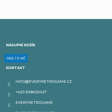
Z
á
NÁKUPNÍ KOŠÍK
p
a
0
KS /
0 KČ
t
KONTAKT
í
INFO
@
EVERYRETROGAME.CZ
+420 608620427
EVERYRETROGAME