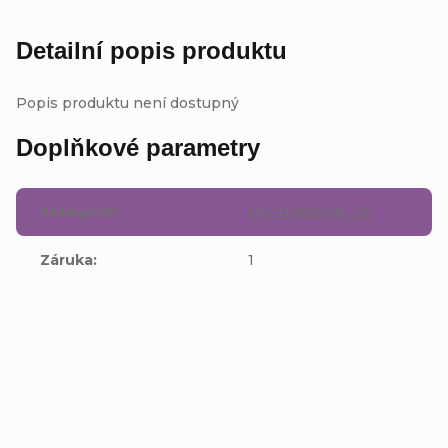
Detailní popis produktu
Popis produktu není dostupný
Doplňkové parametry
Kategorie
:
Hry Nintendo DS
Záruka
:
1
Buďte první, kdo napíše příspěvek k této položce.
Přidat komentář