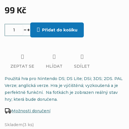
99 Kč
Měrná
cena:
Přidat do košíku
ZEPTAT SE
HLÍDAT
SDÍLET
Použitá hra pro Nintendo DS; DS Lite; DSi; 3DS; 2DS. PAL
Verze; anglická verze. Hra je výčištěná; vyzkoušená a je
perfektně funkční. Na fotkách je zobrazen reálný stav
hry; která bude doručena.
Možnosti doručení
Skladem
(3 ks)