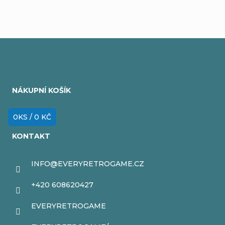
Z
á
NÁKUPNÍ KOŠÍK
p
a
0
KS /
0 KČ
t
KONTAKT
í
INFO
@
EVERYRETROGAME.CZ
+420 608620427
EVERYRETROGAME