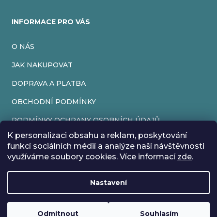
INFORMACE PRO VÁS
O NÁS
JAK NAKUPOVAT
DOPRAVA A PLATBA
OBCHODNÍ PODMÍNKY
PODMÍNKY OCHRANY OSOBNÍCH ÚDAJŮ
K personalizaci obsahu a reklam, poskytování
VRÁCENÍ ZBOŽÍ
funkcí sociálních médií a analýze naší návštěvnosti
využíváme soubory cookies. Více informací
zde
.
REKLAMACE
Nastavení
Vytvořil Shoptet
Rádi bychom vás informovali, že od 17. 7. do 24. 7. včetně
Copyright 2026
EveryRetroGame
. Všechna práva vyhrazena.
Upravit nastavení cookies
máme z důvodu dovolené zavřeno. Všechny objednávky
Loading
.
budou vyřízeny co nejdříve od 27. 7. :) Přejeme vám krásné
Odmítnout
Souhlasím