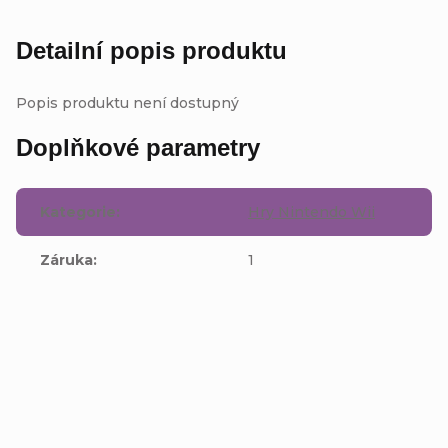
Detailní popis produktu
Popis produktu není dostupný
Doplňkové parametry
Kategorie
:
Hry Nintendo Wii
Záruka
:
1
Buďte první, kdo napíše příspěvek k této položce.
Přidat komentář