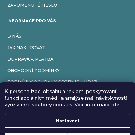
ZAPOMENUTÉ HESLO
INFORMACE PRO VÁS
O NÁS
JAK NAKUPOVAT
DOPRAVA A PLATBA
OBCHODNÍ PODMÍNKY
PODMÍNKY OCHRANY OSOBNÍCH ÚDAJŮ
K personalizaci obsahu a reklam, poskytování
VRÁCENÍ ZBOŽÍ
funkcí sociálních médií a analýze naší návštěvnosti
využíváme soubory cookies. Více informací
zde
.
REKLAMACE
Nastavení
Vytvořil Shoptet
Rádi bychom vás informovali, že od 17. 7. do 24. 7. včetně
Copyright 2026
EveryRetroGame
. Všechna práva vyhrazena.
Upravit nastavení cookies
máme z důvodu dovolené zavřeno. Všechny objednávky