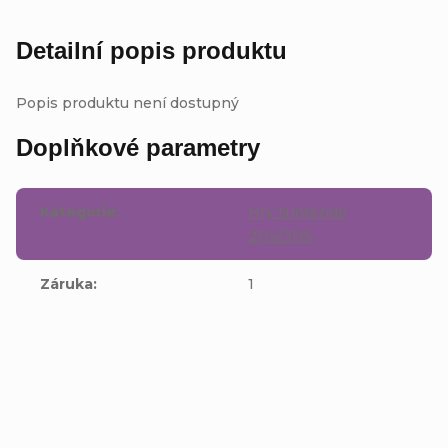
Detailní popis produktu
Popis produktu není dostupný
Doplňkové parametry
Kategorie
:
Hry Nintendo
2DS/3DS
Záruka
:
1
Buďte první, kdo napíše příspěvek k této položce.
Přidat komentář