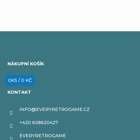
Z
á
NÁKUPNÍ KOŠÍK
p
a
0
KS /
0 KČ
t
KONTAKT
í
INFO
@
EVERYRETROGAME.CZ
+420 608620427
EVERYRETROGAME