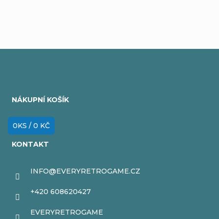
Z
á
NÁKUPNÍ KOŠÍK
p
a
0
KS /
0 KČ
t
KONTAKT
í
INFO
@
EVERYRETROGAME.CZ
+420 608620427
EVERYRETROGAME