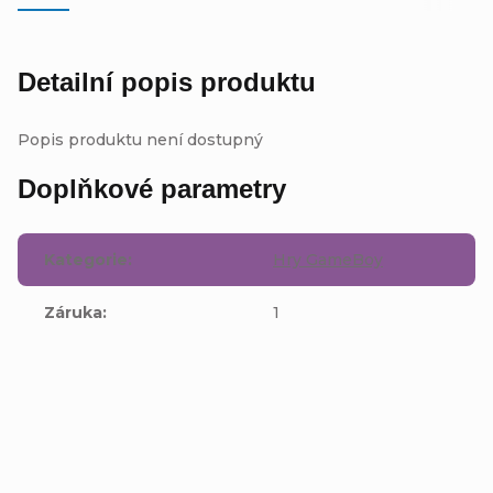
Detailní popis produktu
Popis produktu není dostupný
Doplňkové parametry
Kategorie
:
Hry GameBoy
Záruka
:
1
Buďte první, kdo napíše příspěvek k této položce.
Přidat komentář