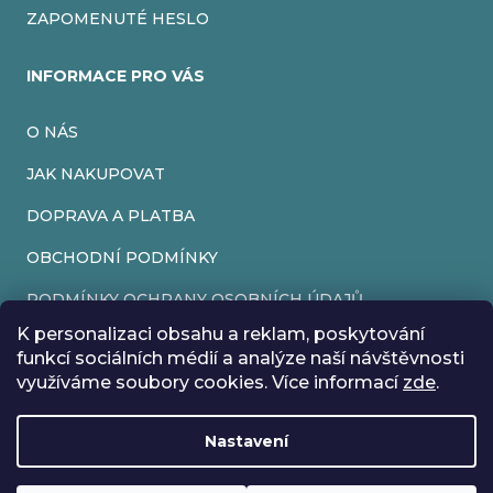
ZAPOMENUTÉ HESLO
INFORMACE PRO VÁS
O NÁS
JAK NAKUPOVAT
DOPRAVA A PLATBA
OBCHODNÍ PODMÍNKY
PODMÍNKY OCHRANY OSOBNÍCH ÚDAJŮ
K personalizaci obsahu a reklam, poskytování
VRÁCENÍ ZBOŽÍ
funkcí sociálních médií a analýze naší návštěvnosti
využíváme soubory cookies. Více informací
zde
.
REKLAMACE
Nastavení
Vytvořil Shoptet
Rádi bychom vás informovali, že od 17. 7. do 24. 7. včetně
Copyright 2026
EveryRetroGame
. Všechna práva vyhrazena.
Upravit nastavení cookies
máme z důvodu dovolené zavřeno. Všechny objednávky