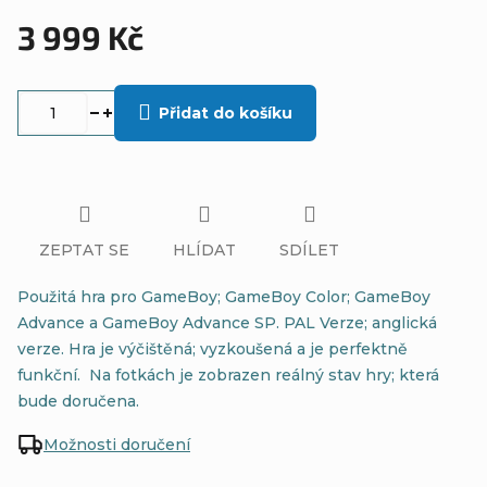
3 999 Kč
Měrná
cena:
Přidat do košíku
ZEPTAT SE
HLÍDAT
SDÍLET
Použitá hra pro GameBoy; GameBoy Color; GameBoy
Advance a GameBoy Advance SP. PAL Verze; anglická
verze. Hra je výčištěná; vyzkoušená a je perfektně
funkční. Na fotkách je zobrazen reálný stav hry; která
bude doručena.
Možnosti doručení