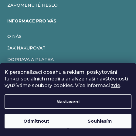
ZAPOMENUTÉ HESLO
INFORMACE PRO VÁS
O NÁS
JAK NAKUPOVAT
DOPRAVA A PLATBA
OBCHODNÍ PODMÍNKY
K personalizaci obsahu a reklam, poskytování
funkcí sociálních médií a analýze naší návštěvnosti
PODMÍNKY OCHRANY OSOBNÍCH ÚDAJŮ
využíváme soubory cookies. Více informací
zde
.
VRÁCENÍ ZBOŽÍ
Nastavení
REKLAMACE
Rádi bychom vás informovali, že od 17. 7. do 24. 7. včetně
máme z důvodu dovolené zavřeno. Všechny objednávky
Loading
.
budou vyřízeny co nejdříve od 27. 7. :) Přejeme vám krásné
Odmítnout
Souhlasím
Vytvořil Shoptet
prázdniny!
Copyright 2026
EveryRetroGame
. Všechna práva vyhrazena.
Upravit nastavení cookies