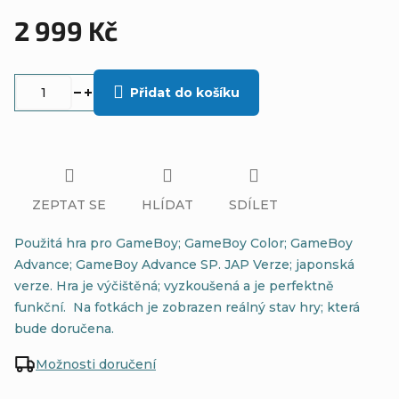
2 999 Kč
Měrná
cena:
Přidat do košíku
ZEPTAT SE
HLÍDAT
SDÍLET
Použitá hra pro GameBoy; GameBoy Color; GameBoy
Advance; GameBoy Advance SP. JAP Verze; japonská
verze. Hra je výčištěná; vyzkoušená a je perfektně
funkční. Na fotkách je zobrazen reálný stav hry; která
bude doručena.
Možnosti doručení