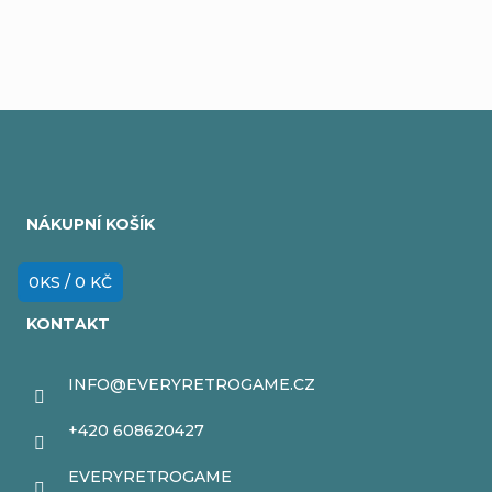
Z
á
NÁKUPNÍ KOŠÍK
p
a
0
KS /
0 KČ
t
KONTAKT
í
INFO
@
EVERYRETROGAME.CZ
+420 608620427
EVERYRETROGAME