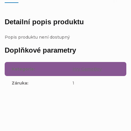
Detailní popis produktu
Popis produktu není dostupný
Doplňkové parametry
Kategorie
:
Hry GameBoy
Záruka
:
1
Buďte první, kdo napíše příspěvek k této položce.
Přidat komentář