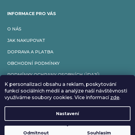
INFORMACE PRO VÁS
O NÁS
JAK NAKUPOVAT
DOPRAVA A PLATBA
OBCHODNÍ PODMÍNKY
PODMÍNKY OCHRANY OSOBNÍCH ÚDAJŮ
K personalizaci obsahu a reklam, poskytování
VRÁCENÍ ZBOŽÍ
funkcí sociálních médií a analýze naší návštěvnosti
využíváme soubory cookies. Více informací
zde
.
REKLAMACE
Nastavení
Vytvořil Shoptet
Rádi bychom vás informovali, že od 17. 7. do 24. 7. včetně
Copyright 2026
EveryRetroGame
. Všechna práva vyhrazena.
Upravit nastavení cookies
máme z důvodu dovolené zavřeno. Všechny objednávky
Loading
.
budou vyřízeny co nejdříve od 27. 7. :) Přejeme vám krásné
Odmítnout
Souhlasím