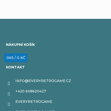
Z
á
NÁKUPNÍ KOŠÍK
p
a
0
KS /
0 KČ
t
KONTAKT
í
INFO
@
EVERYRETROGAME.CZ
+420 608620427
EVERYRETROGAME