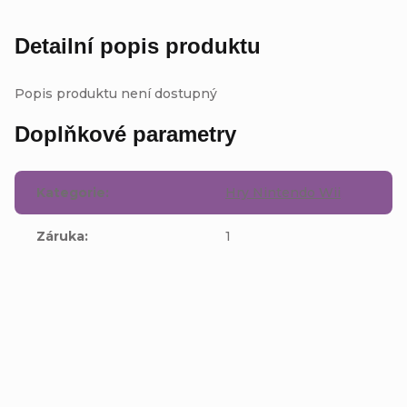
Detailní popis produktu
Popis produktu není dostupný
Doplňkové parametry
Kategorie
:
Hry Nintendo Wii
Záruka
:
1
Buďte první, kdo napíše příspěvek k této položce.
Přidat komentář