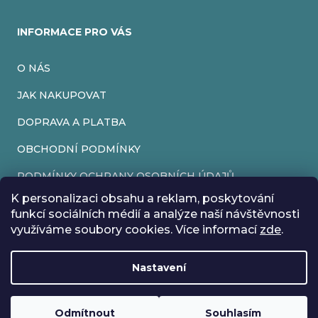
INFORMACE PRO VÁS
O NÁS
JAK NAKUPOVAT
DOPRAVA A PLATBA
OBCHODNÍ PODMÍNKY
PODMÍNKY OCHRANY OSOBNÍCH ÚDAJŮ
K personalizaci obsahu a reklam, poskytování
VRÁCENÍ ZBOŽÍ
funkcí sociálních médií a analýze naší návštěvnosti
využíváme soubory cookies. Více informací
zde
.
REKLAMACE
Nastavení
Vytvořil Shoptet
Rádi bychom vás informovali, že od 17. 7. do 24. 7. včetně
Copyright 2026
EveryRetroGame
. Všechna práva vyhrazena.
Upravit nastavení cookies
máme z důvodu dovolené zavřeno. Všechny objednávky
Loading
.
budou vyřízeny co nejdříve od 27. 7. :) Přejeme vám krásné
Odmítnout
Souhlasím