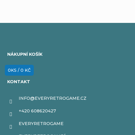
Z
á
NÁKUPNÍ KOŠÍK
p
a
0
KS /
0 KČ
t
KONTAKT
í
INFO
@
EVERYRETROGAME.CZ
+420 608620427
EVERYRETROGAME