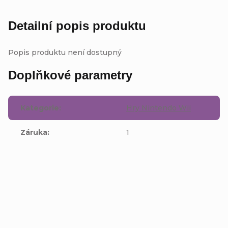
Detailní popis produktu
Popis produktu není dostupný
Doplňkové parametry
Kategorie
:
Hry Nintendo Wii
Záruka
:
1
Buďte první, kdo napíše příspěvek k této položce.
Přidat komentář