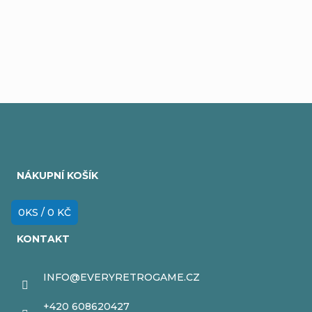
Přidat komentář
Z
á
NÁKUPNÍ KOŠÍK
p
a
0
KS /
0 KČ
t
KONTAKT
í
INFO
@
EVERYRETROGAME.CZ
+420 608620427