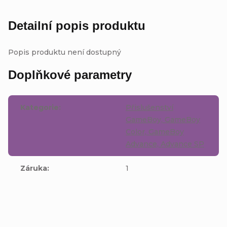
Detailní popis produktu
Popis produktu není dostupný
Doplňkové parametry
Kategorie
:
Přislušenství
GameBoy, GameBoy
Color, GameBoy
Advance, Advance SP
Záruka
:
1
Buďte první, kdo napíše příspěvek k této položce.