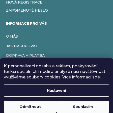
NOVÁ REGISTRACE
ZAPOMENUTÉ HESLO
INFORMACE PRO VÁS
O NÁS
JAK NAKUPOVAT
DOPRAVA A PLATBA
OBCHODNÍ PODMÍNKY
K personalizaci obsahu a reklam, poskytování
funkcí sociálních médií a analýze naší návštěvnosti
PODMÍNKY OCHRANY OSOBNÍCH ÚDAJŮ
využíváme soubory cookies. Více informací
zde
.
VRÁCENÍ ZBOŽÍ
Nastavení
REKLAMACE
Rádi bychom vás informovali, že od 17. 7. do 24. 7. včetně
máme z důvodu dovolené zavřeno. Všechny objednávky
Loading
budou vyřízeny co nejdříve od 27. 7. :) Přejeme vám krásné
Odmítnout
Souhlasím
Vytvořil Shoptet
prázdniny!