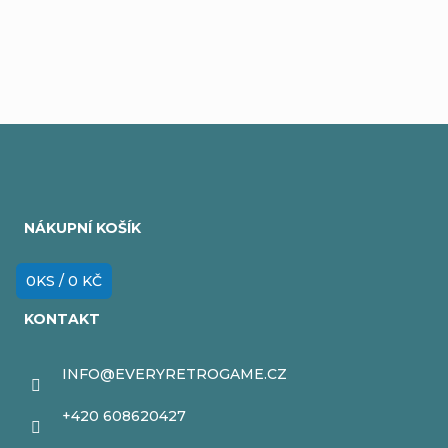
Přidat komentář
Z
á
NÁKUPNÍ KOŠÍK
p
a
0
KS /
0 KČ
t
KONTAKT
í
INFO
@
EVERYRETROGAME.CZ
+420 608620427