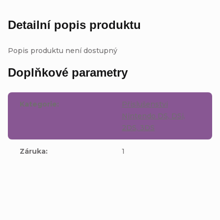
Detailní popis produktu
Popis produktu není dostupný
Doplňkové parametry
Kategorie
:
Přislušenstvi
Nintendo DS, DSi,
2DS, 3DS
Záruka
:
1
Buďte první, kdo napíše příspěvek k této položce.