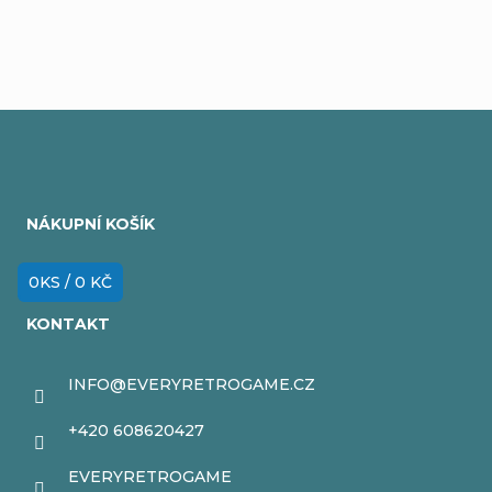
Z
á
NÁKUPNÍ KOŠÍK
p
a
0
KS /
0 KČ
t
KONTAKT
í
INFO
@
EVERYRETROGAME.CZ
+420 608620427
EVERYRETROGAME