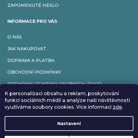
ZAPOMENUTÉ HESLO
INFORMACE PRO VÁS
O NÁS
JAK NAKUPOVAT
DOPRAVA A PLATBA
OBCHODNÍ PODMÍNKY
PODMÍNKY OCHRANY OSOBNÍCH ÚDAJŮ
K personalizaci obsahu a reklam, poskytování
VRÁCENÍ ZBOŽÍ
funkcí sociálních médií a analýze naší návštěvnosti
využíváme soubory cookies. Více informací
zde
.
REKLAMACE
Nastavení
Vytvořil Shoptet
Rádi bychom vás informovali, že od 17. 7. do 24. 7. včetně
Copyright 2026
EveryRetroGame
. Všechna práva vyhrazena.
Upravit nastavení cookies
máme z důvodu dovolené zavřeno. Všechny objednávky