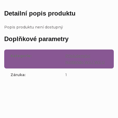
Detailní popis produktu
Popis produktu není dostupný
Doplňkové parametry
Kategorie
:
Přislušenství
Nintendo Wii / Wii U
Záruka
:
1
Buďte první, kdo napíše příspěvek k této položce.
Přidat komentář