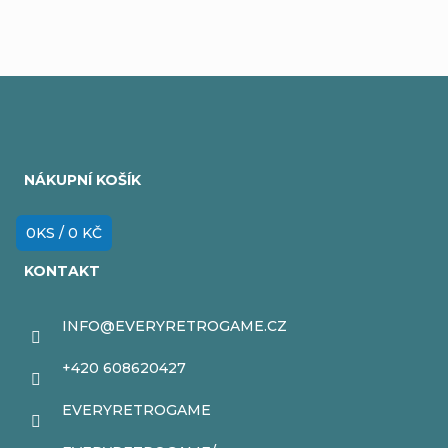
Z
á
NÁKUPNÍ KOŠÍK
p
a
0
KS /
0 KČ
t
KONTAKT
í
INFO
@
EVERYRETROGAME.CZ
+420 608620427
EVERYRETROGAME