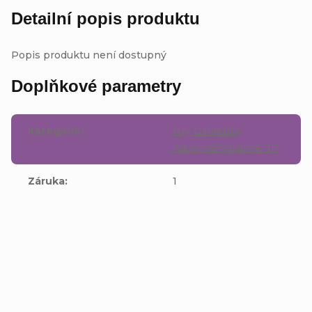
Detailní popis produktu
Popis produktu není dostupný
Doplňkové parametry
Kategorie
:
Hry GameBoy
Advance/Advance SP
Záruka
:
1
Buďte první, kdo napíše příspěvek k této položce.
Přidat komentář