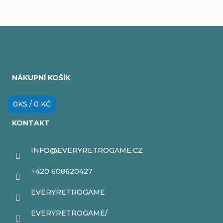
Z
á
NÁKUPNÍ KOŠÍK
p
a
0
KS /
0 KČ
t
KONTAKT
í
INFO
@
EVERYRETROGAME.CZ
+420 608620427
EVERYRETROGAME
EVERYRETROGAME/