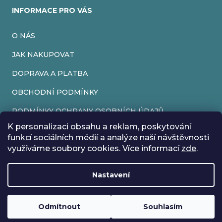
INFORMACE PRO VÁS
O NÁS
JAK NAKUPOVAT
DOPRAVA A PLATBA
OBCHODNÍ PODMÍNKY
PODMÍNKY OCHRANY OSOBNÍCH ÚDAJŮ
K personalizaci obsahu a reklam, poskytování
VRÁCENÍ ZBOŽÍ
funkcí sociálních médií a analýze naší návštěvnosti
využíváme soubory cookies. Více informací
zde
.
REKLAMACE
Nastavení
Vytvořil Shoptet
Rádi bychom vás informovali, že od 17. 7. do 24. 7. včetně
Copyright 2026
EveryRetroGame
. Všechna práva vyhrazena.
Upravit nastavení cookies
máme z důvodu dovolené zavřeno. Všechny objednávky
Loading
..
budou vyřízeny co nejdříve od 27. 7. :) Přejeme vám krásné
Odmítnout
Souhlasím
prázdniny!