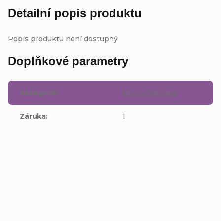
Detailní popis produktu
Popis produktu není dostupný
Doplňkové parametry
Kategorie
:
Hry GameCube
Záruka
:
1
Buďte první, kdo napíše příspěvek k této položce.
Přidat komentář