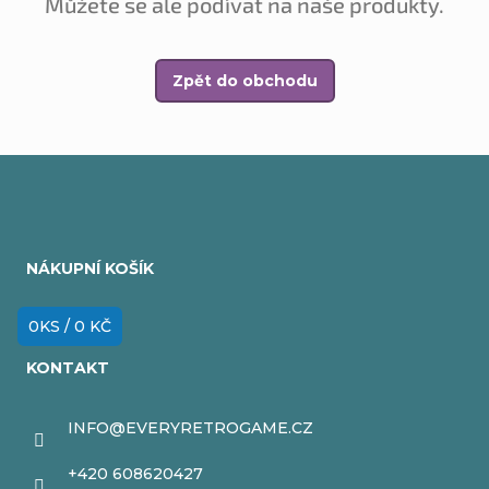
Můžete se ale podívat na naše produkty.
Zpět do obchodu
Z
á
NÁKUPNÍ KOŠÍK
p
a
0
KS /
0 KČ
t
KONTAKT
í
INFO
@
EVERYRETROGAME.CZ
+420 608620427