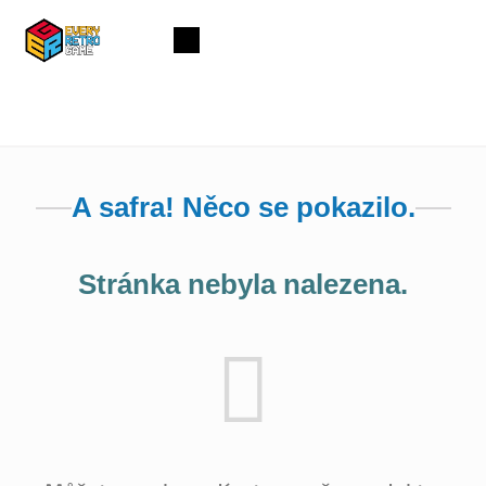
Přejít
na
Nákupní
obsah
košík
A safra! Něco se pokazilo.
Stránka nebyla nalezena.