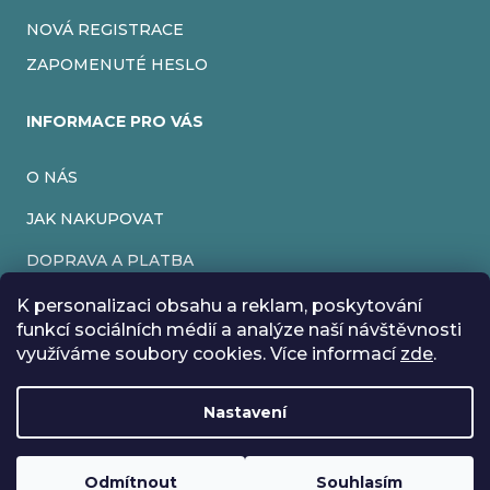
NOVÁ REGISTRACE
ZAPOMENUTÉ HESLO
INFORMACE PRO VÁS
O NÁS
JAK NAKUPOVAT
DOPRAVA A PLATBA
OBCHODNÍ PODMÍNKY
K personalizaci obsahu a reklam, poskytování
funkcí sociálních médií a analýze naší návštěvnosti
PODMÍNKY OCHRANY OSOBNÍCH ÚDAJŮ
využíváme soubory cookies. Více informací
zde
.
VRÁCENÍ ZBOŽÍ
Nastavení
REKLAMACE
Rádi bychom vás informovali, že od 17. 7. do 24. 7. včetně
máme z důvodu dovolené zavřeno. Všechny objednávky
Loading
..
budou vyřízeny co nejdříve od 27. 7. :) Přejeme vám krásné
Odmítnout
Souhlasím