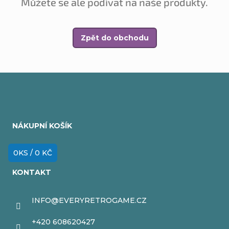
Můžete se ale podívat na naše produkty.
Zpět do obchodu
Z
á
NÁKUPNÍ KOŠÍK
p
a
0
KS /
0 KČ
t
KONTAKT
í
INFO
@
EVERYRETROGAME.CZ
+420 608620427