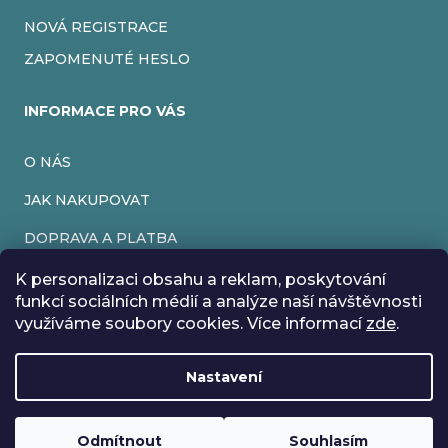
NOVÁ REGISTRACE
ZAPOMENUTÉ HESLO
INFORMACE PRO VÁS
O NÁS
JAK NAKUPOVAT
DOPRAVA A PLATBA
OBCHODNÍ PODMÍNKY
K personalizaci obsahu a reklam, poskytování
funkcí sociálních médií a analýze naší návštěvnosti
PODMÍNKY OCHRANY OSOBNÍCH ÚDAJŮ
využíváme soubory cookies. Více informací
zde
.
VRÁCENÍ ZBOŽÍ
Nastavení
REKLAMACE
Rádi bychom vás informovali, že od 17. 7. do 24. 7. včetně
máme z důvodu dovolené zavřeno. Všechny objednávky
Loading
.
budou vyřízeny co nejdříve od 27. 7. :) Přejeme vám krásné
Odmítnout
Souhlasím