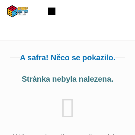
Přejít
na
Nákupní
obsah
košík
A safra! Něco se pokazilo.
Stránka nebyla nalezena.