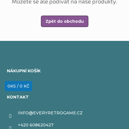
Můžete se ale podívat na naše produkty.
Zpět do obchodu
Z
á
NÁKUPNÍ KOŠÍK
p
a
0
KS /
0 KČ
t
KONTAKT
í
INFO
@
EVERYRETROGAME.CZ
+420 608620427