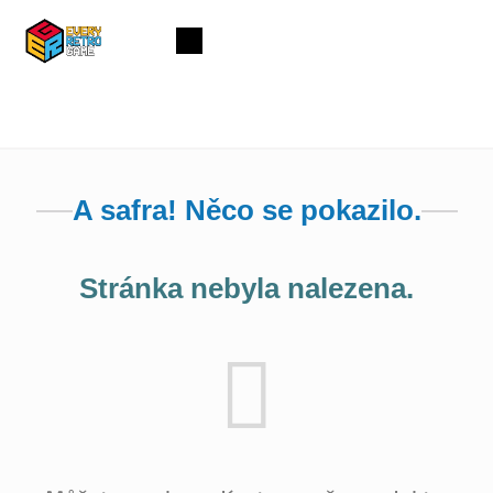
Přejít
na
Nákupní
obsah
košík
A safra! Něco se pokazilo.
Stránka nebyla nalezena.