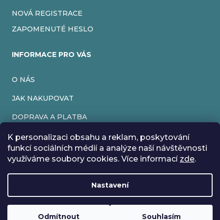
NOVÁ REGISTRACE
ZAPOMENUTÉ HESLO
INFORMACE PRO VÁS
O NÁS
JAK NAKUPOVAT
DOPRAVA A PLATBA
OBCHODNÍ PODMÍNKY
K personalizaci obsahu a reklam, poskytování
funkcí sociálních médií a analýze naší návštěvnosti
PODMÍNKY OCHRANY OSOBNÍCH ÚDAJŮ
využíváme soubory cookies. Více informací
zde
.
VRÁCENÍ ZBOŽÍ
Nastavení
REKLAMACE
Rádi bychom vás informovali, že od 17. 7. do 24. 7. včetně
máme z důvodu dovolené zavřeno. Všechny objednávky
Loading
.
budou vyřízeny co nejdříve od 27. 7. :) Přejeme vám krásné
Odmítnout
Souhlasím