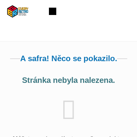
Přejít
na
Nákupní
obsah
košík
A safra! Něco se pokazilo.
Stránka nebyla nalezena.