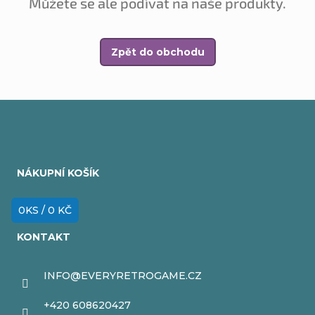
Můžete se ale podívat na naše produkty.
Zpět do obchodu
Z
á
NÁKUPNÍ KOŠÍK
p
a
0
KS /
0 KČ
t
KONTAKT
í
INFO
@
EVERYRETROGAME.CZ
+420 608620427