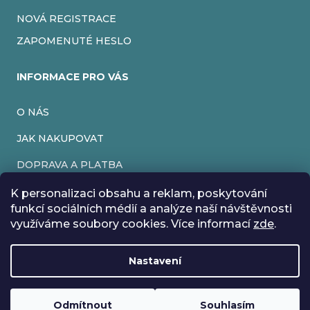
NOVÁ REGISTRACE
ZAPOMENUTÉ HESLO
INFORMACE PRO VÁS
O NÁS
JAK NAKUPOVAT
DOPRAVA A PLATBA
OBCHODNÍ PODMÍNKY
K personalizaci obsahu a reklam, poskytování
funkcí sociálních médií a analýze naší návštěvnosti
PODMÍNKY OCHRANY OSOBNÍCH ÚDAJŮ
využíváme soubory cookies. Více informací
zde
.
VRÁCENÍ ZBOŽÍ
Nastavení
REKLAMACE
Rádi bychom vás informovali, že od 17. 7. do 24. 7. včetně
máme z důvodu dovolené zavřeno. Všechny objednávky
Loading
budou vyřízeny co nejdříve od 27. 7. :) Přejeme vám krásné
Odmítnout
Souhlasím