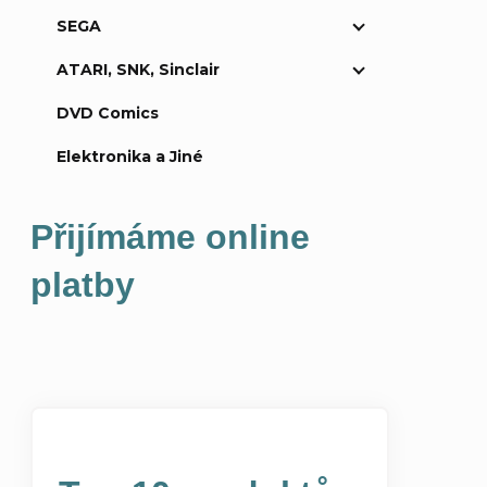
SEGA
a
ATARI, SNK, Sinclair
n
DVD Comics
n
Elektronika a Jiné
í
Přijímáme online
p
platby
a
n
e
l