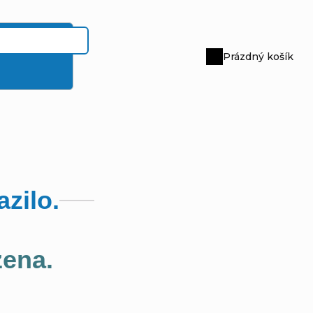
Prázdný košík
Nákupní
košík
zilo.
zena.