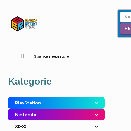
Přejít
na
obsah
Hl
Stránka neexistuje
Domů
P
Přeskočit
Kategorie
o
kategorie
s
PlayStation
t
Nintendo
r
Xbox