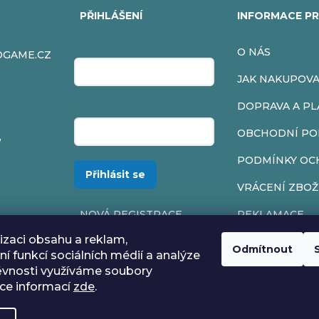
PŘIHLÁŠENÍ
INFORMACE PR
E-mail
O NÁS
OGAME.CZ
JAK NAKUPOV
DOPRAVA A PL
Heslo
OBCHODNÍ PO
/
PODMÍNKY OC
Přihlásit se
VRÁCENÍ ZBOŽ
NOVÁ REGISTRACE
REKLAMACE
ZAPOMENUTÉ HESLO
izaci obsahu a reklam,
Odmítnout
í funkcí sociálních médií a analýze
ěvnosti využíváme soubory
íce informací
zde
.