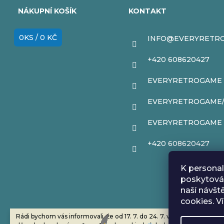
á
NÁKUPNÍ KOŠÍK
KONTAKT
p
0
KS /
0 KČ
INFO
@
EVERYRETR
a
+420 608620427
t
EVERYRETROGAME
í
EVERYRETROGAME
EVERYRETROGAME
+420 608620427
K personal
poskytován
naší návšt
cookies. V
Rádi bychom vás informovali, že od 17. 7. do 24. 7. včetně máme z